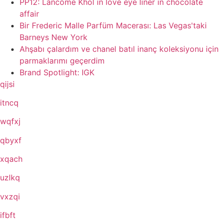
PP12: Lancôme Khol in love eye liner in chocolate
affair
Bir Frederic Malle Parfüm Macerası: Las Vegas'taki
Barneys New York
Ahşabı çalardım ve chanel batıl inanç koleksiyonu için
parmaklarımı geçerdim
Brand Spotlight: IGK
qijsi
itncq
wqfxj
qbyxf
xqach
uzlkq
vxzqi
ifbft